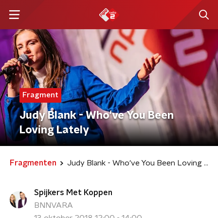
Fragment
Judy Blank - Who've You Been
Loving Lately
Fragmenten
Judy Blank - Who've You Been Loving Lately
Spijkers Met Koppen
BNNVARA