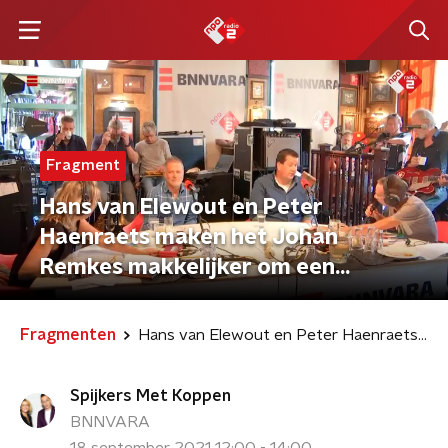
Fragment
Hans van Elewout en Peter
Haenraets maken het Johan
Remkes makkelijker om een
kabinet te formeren
Fragmenten
Hans van Elewout en Peter Haenraets maken het Johan Remkes makkelijker om een kabinet te formeren
Spijkers Met Koppen
BNNVARA