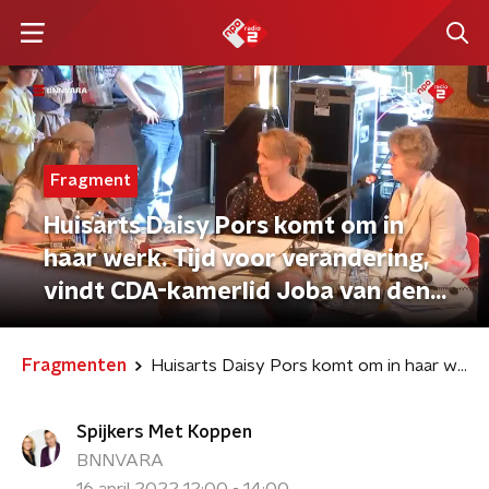
Fragment
Huisarts Daisy Pors komt om in
haar werk. Tijd voor verandering,
vindt CDA-kamerlid Joba van den
Berg.
Fragmenten
Huisarts Daisy Pors komt om in haar werk. Tijd voor verandering, vindt CDA-kamerlid Joba van den Berg.
Spijkers Met Koppen
BNNVARA