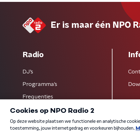
Er is maar één NPO R
Radio
Inf
DJ’s
Cont
Programma's
Dow
Frequenties
Algemene voorwaarden
Privacybeleid