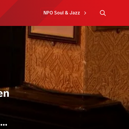
NPO Soul & Jazz
en
n