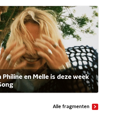
Philine en Melle is deze week
Song
Alle fragmenten