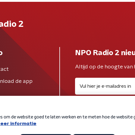
adio 2
o
NPO Radio 2 nie
Altijd op de hoogte van 
act
nload de app