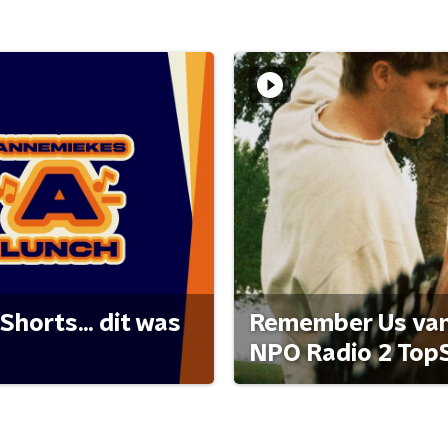
Shorts... dit was
Remember Us van 
NPO Radio 2 Top