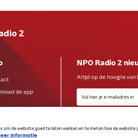
adio 2
o
NPO Radio 2 nie
Altijd op de hoogte van 
act
nload de app