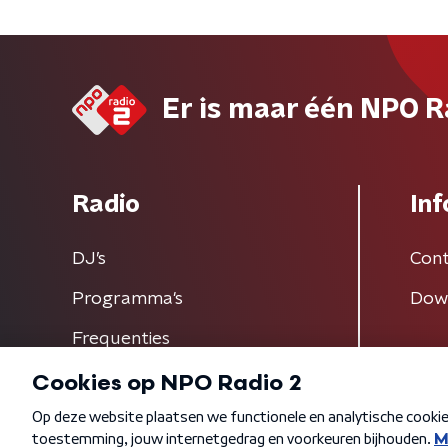
Er is maar één NPO R
Radio
Inf
DJ’s
Cont
Programma's
Dow
Frequenties