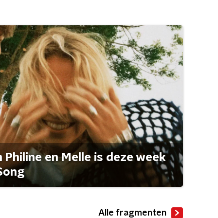
Philine en Melle is deze week
Song
Alle fragmenten