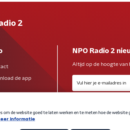
adio 2
o
NPO Radio 2 nie
Altijd op de hoogte van 
act
nload de app