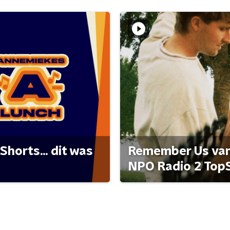
Shorts... dit was
Remember Us van 
NPO Radio 2 Top