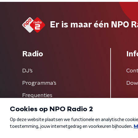
Er is maar één NPO R
Radio
Inf
DJ’s
Cont
Programma's
Dow
Frequenties
Algemene voorwaarden
Privacybeleid