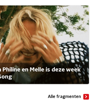
Philine en Melle is deze week
Song
Alle fragmenten