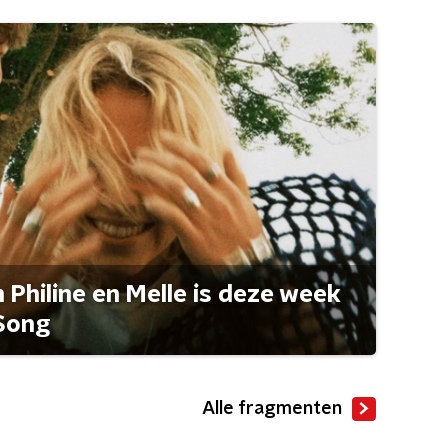
Philine en Melle is deze week
Song
Alle fragmenten