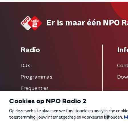
Er is maar één NPO R
Radio
Inf
DJ’s
Cont
Programma's
Dow
Frequenties
Algemene voorwaarden
Privacybeleid