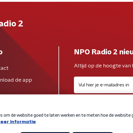
adio 2
o
NPO Radio 2 nie
Altijd op de hoogte van 
act
nload de app