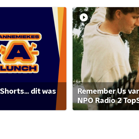
Shorts... dit was
Remember Us van 
NPO Radio 2 Top