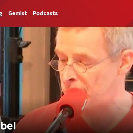
g
Gemist
Podcasts
bel