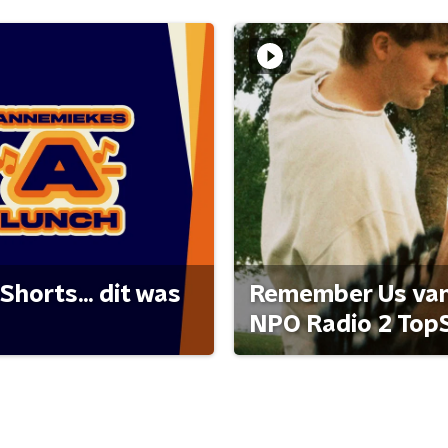
Shorts... dit was
Remember Us van 
NPO Radio 2 Top