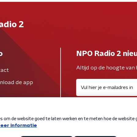
adio 2
o
NPO Radio 2 nie
Altijd op de hoogte van 
act
nload de app