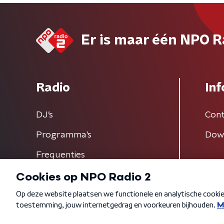
Er is maar één NPO R
Radio
Inf
DJ’s
Cont
Programma's
Dow
Frequenties
Algemene voorwaarden
Privacybeleid