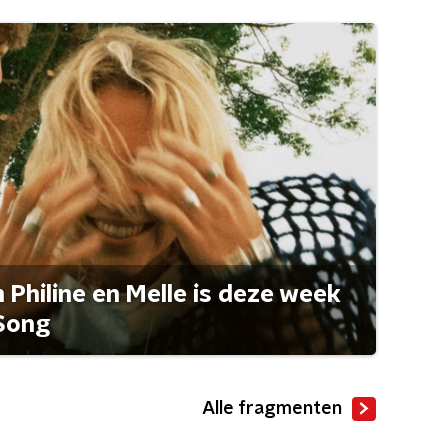
Philine en Melle is deze week
Song
Alle fragmenten