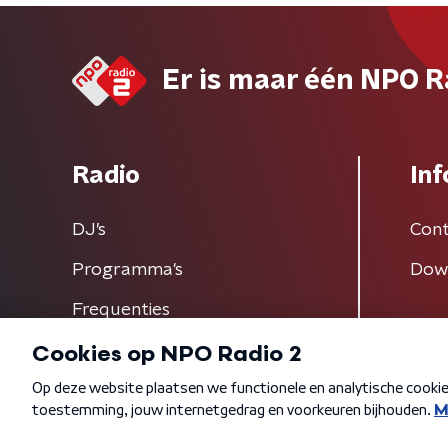
Er is maar één NPO R
Radio
Inf
DJ’s
Cont
Programma's
Dow
Frequenties
Algemene voorwaarden
Privacybeleid