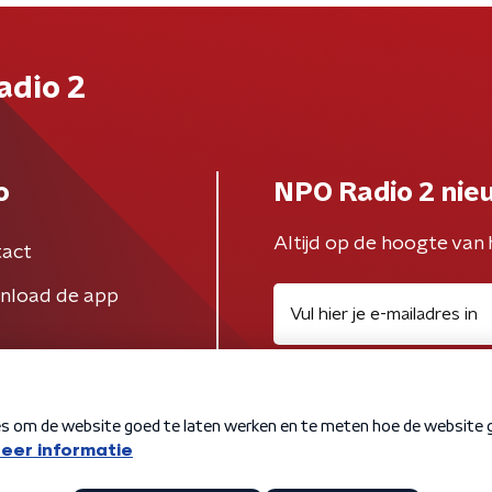
adio 2
o
NPO Radio 2 nie
Altijd op de hoogte van 
act
nload de app