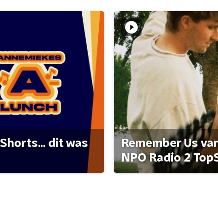
Shorts... dit was
Remember Us van 
NPO Radio 2 Top