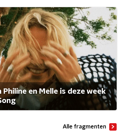
Philine en Melle is deze week
Song
Alle fragmenten