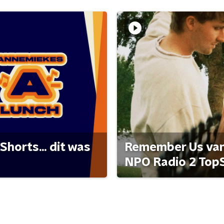
Shorts... dit was
Remember Us van 
NPO Radio 2 Top