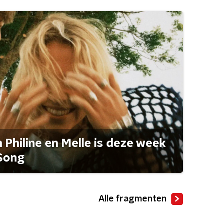
Philine en Melle is deze week
Song
Alle fragmenten