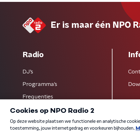
Er is maar één NPO R
Radio
Inf
DJ’s
Cont
Programma's
Dow
Frequenties
Algemene voorwaarden
Privacybeleid