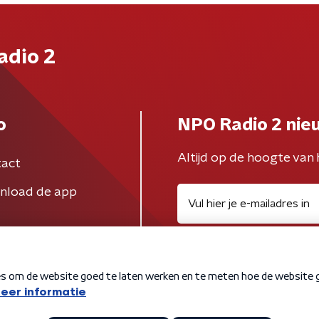
adio 2
o
NPO Radio 2 nie
Altijd op de hoogte van 
act
nload de app