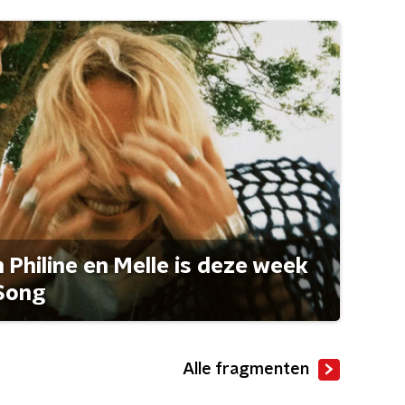
Philine en Melle is deze week
Song
Alle fragmenten