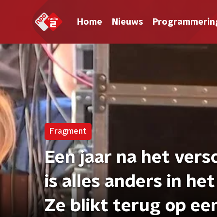
Home
Nieuws
Programmerin
Fragment
Een jaar na het ver
is alles anders in het
Ze blikt terug op een