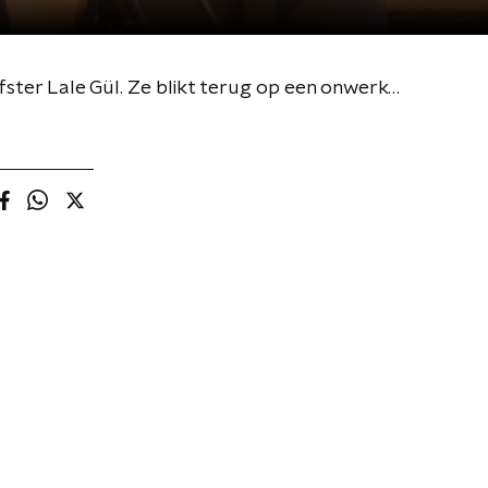
Een jaar na het verschijnen van haar debuutroman is alles anders in het leven van schrijfster Lale Gül. Ze blikt terug op een onwerkelijke tijd