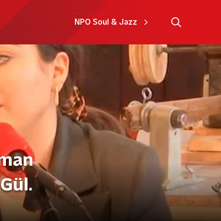
NPO Soul & Jazz
oman
 Gül.