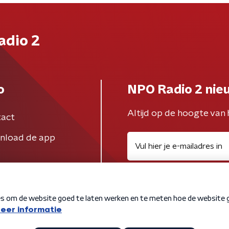
adio 2
o
NPO Radio 2 nie
Altijd op de hoogte van 
act
nload de app