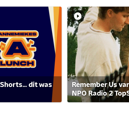
Shorts... dit was
Remember Us van 
NPO Radio 2 Top