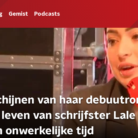
g
Gemist
Podcasts
schijnen van haar debuutr
 leven van schrijfster Lale
 onwerkelijke tijd