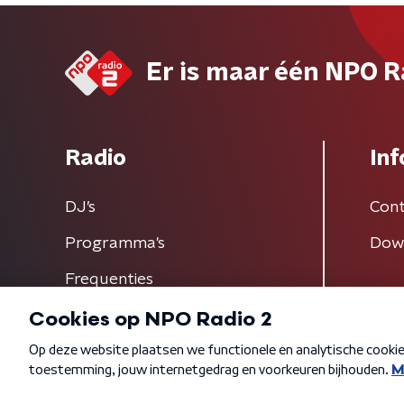
Er is maar één NPO R
Radio
Inf
DJ’s
Cont
Programma's
Dow
Frequenties
Algemene voorwaarden
Privacybeleid