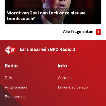
Wordt van Gaal dan toch onze nieuwe
bondscoach?
Alle fragmenten
Er is maar één NPO Radio 2
Radio
Info
DJ’s
Contact
Programma's
Download de app
Frequenties