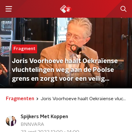
Fragment
Joris Voorhoeve haalt Oekraïense
vluchtelingen weg aan de Poolse
grens en zorgt voor een veilig
onderkomen.
Fragmenten
Joris Voorhoeve haalt Oekraïense vluchtelingen weg aan de Poolse grens en zorgt voor een veilig onderkomen.
Spijkers Met Koppen
BNNVARA