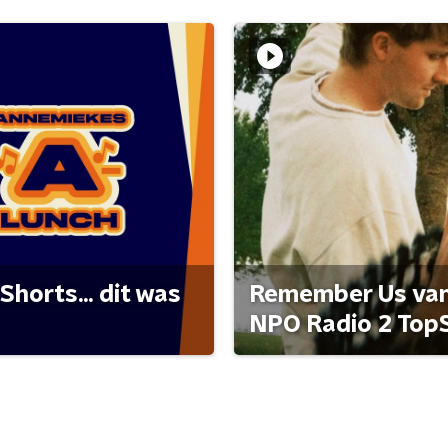
Shorts... dit was
Remember Us van 
NPO Radio 2 Top