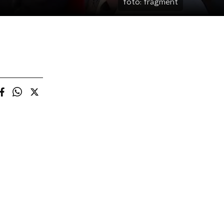
foto:
fragment