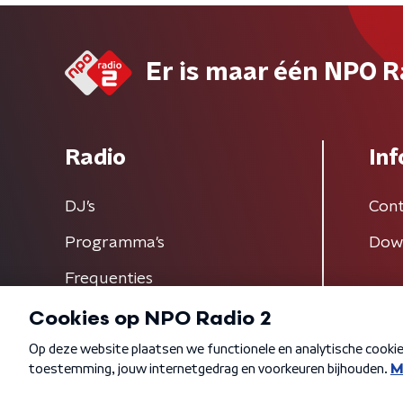
Er is maar één NPO R
Radio
Inf
DJ’s
Cont
Programma's
Dow
Frequenties
Algemene voorwaarden
Privacybeleid