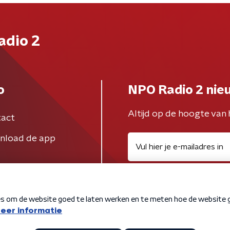
adio 2
o
NPO Radio 2 nie
Altijd op de hoogte van 
act
nload de app