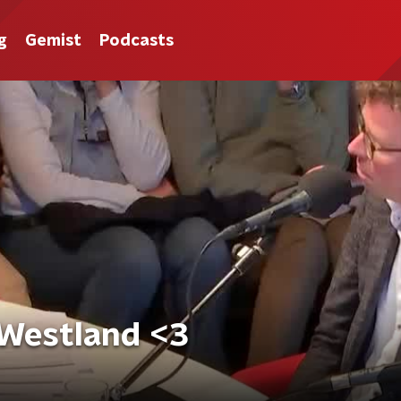
g
Gemist
Podcasts
Westland <3