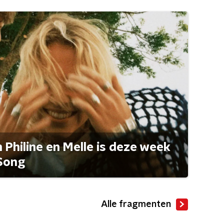
Philine en Melle is deze week
Song
Alle fragmenten