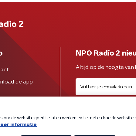
adio 2
o
NPO Radio 2 nie
Altijd op de hoogte van 
act
nload de app