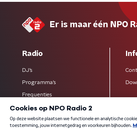
Er is maar één NPO R
Radio
Inf
DJ’s
Cont
Programma's
Dow
Frequenties
Algemene voorwaarden
Privacybeleid