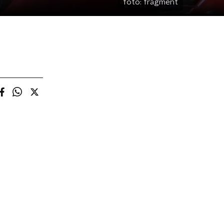
foto:
fragment