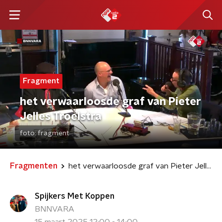
Fragment
het verwaarloosde graf van Pieter
Jelles Troelstra
foto:
fragment
Fragmenten
het verwaarloosde graf van Pieter Jelles Troelstra
Spijkers Met Koppen
BNNVARA