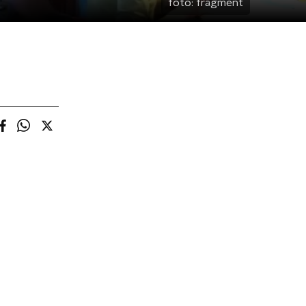
foto:
fragment