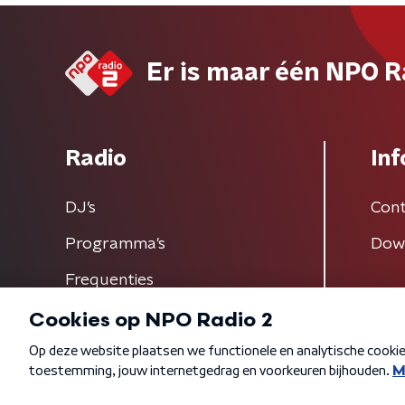
Er is maar één NPO R
Radio
Inf
DJ’s
Cont
Programma's
Dow
Frequenties
Algemene voorwaarden
Privacybeleid