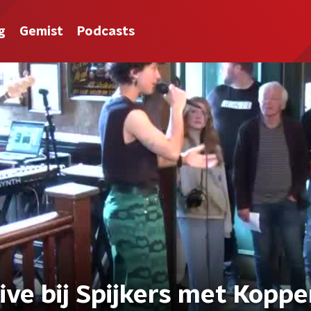
g
Gemist
Podcasts
ive bij Spijkers met Kopp