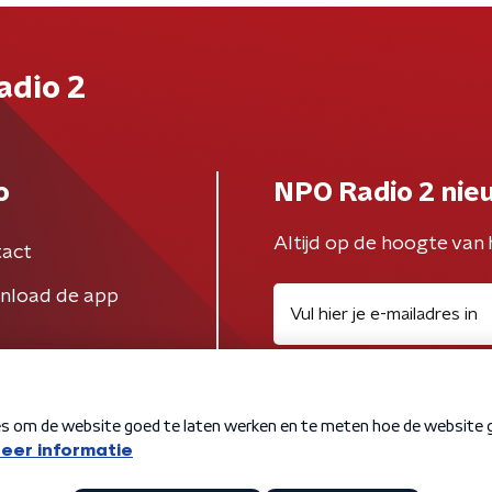
adio 2
o
NPO Radio 2 nie
Altijd op de hoogte van 
act
nload de app