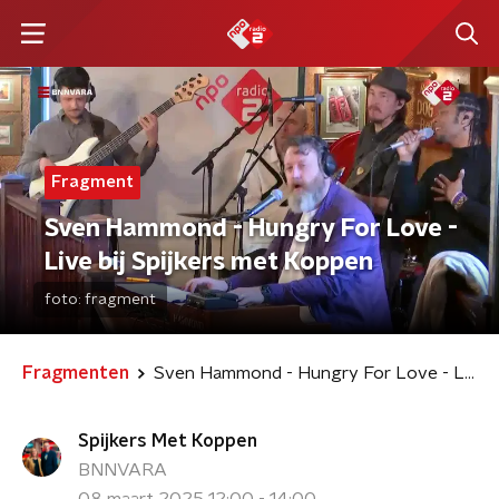
Fragment
Sven Hammond - Hungry For Love -
Live bij Spijkers met Koppen
foto:
fragment
Fragmenten
Sven Hammond - Hungry For Love - Live bij Spijkers met Koppen
Spijkers Met Koppen
BNNVARA