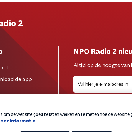
adio 2
o
NPO Radio 2 nie
Altijd op de hoogte van 
act
nload de app