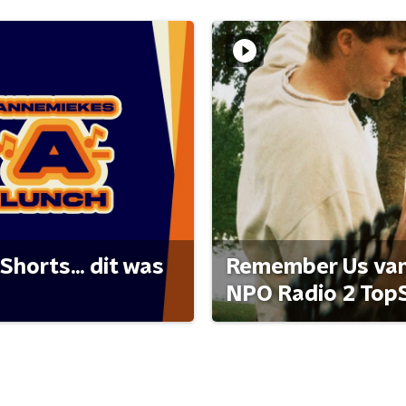
Shorts... dit was
Remember Us van 
NPO Radio 2 Top