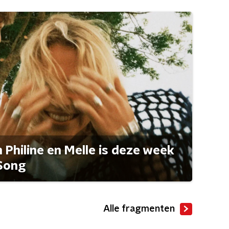
Philine en Melle is deze week
Song
Alle fragmenten