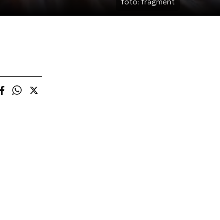
foto:
fragment