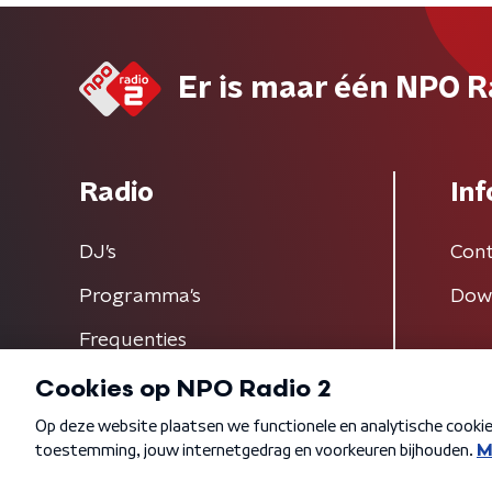
Er is maar één NPO R
Radio
Inf
DJ’s
Cont
Programma's
Dow
Frequenties
Algemene voorwaarden
Privacybeleid