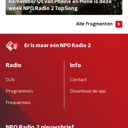
Remember Us van Philine en Melle is deze
week NPO Radio 2 TopSong
Alle fragmenten
Er is maar één NPO Radio 2
Radio
Info
DJ’s
Contact
Programma's
Download de app
Frequenties
NPO Radio 2 nieuwsbrief