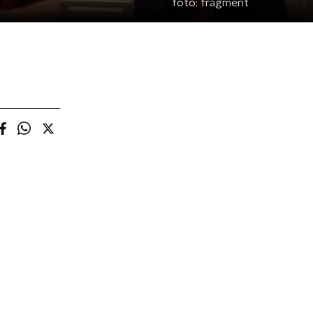
foto:
fragment