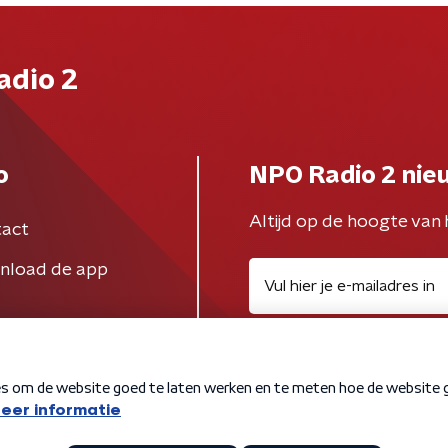
adio 2
o
NPO Radio 2 nie
Altijd op de hoogte van 
act
nload de app