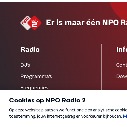
Er is maar één NPO R
Radio
Inf
DJ’s
Cont
Programma's
Dow
Frequenties
Algemene voorwaarden
Privacybeleid