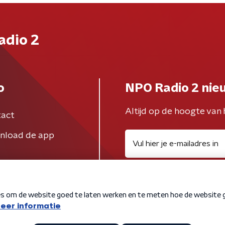
adio 2
o
NPO Radio 2 nie
Altijd op de hoogte van 
act
nload de app