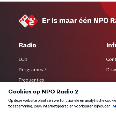
Er is maar één NPO R
Radio
Inf
DJ’s
Cont
Programma's
Dow
Frequenties
Algemene voorwaarden
Privacybeleid