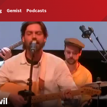
g
Gemist
Podcasts
wil