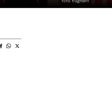
foto:
fragment