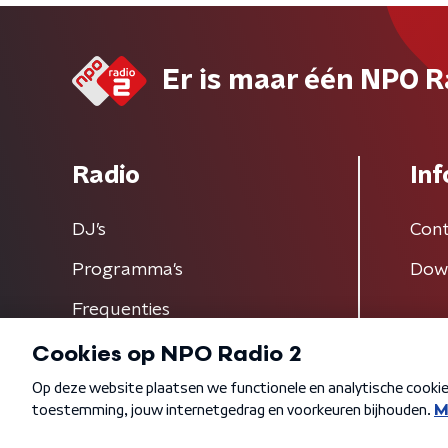
Er is maar één NPO R
Radio
Inf
DJ’s
Cont
Programma's
Dow
Frequenties
Algemene voorwaarden
Privacybeleid