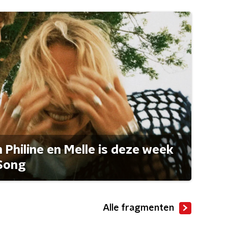
Philine en Melle is deze week
Song
Alle fragmenten