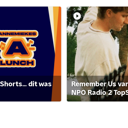
Shorts... dit was
Remember Us van 
NPO Radio 2 Top