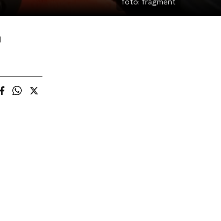
foto:
fragment
d