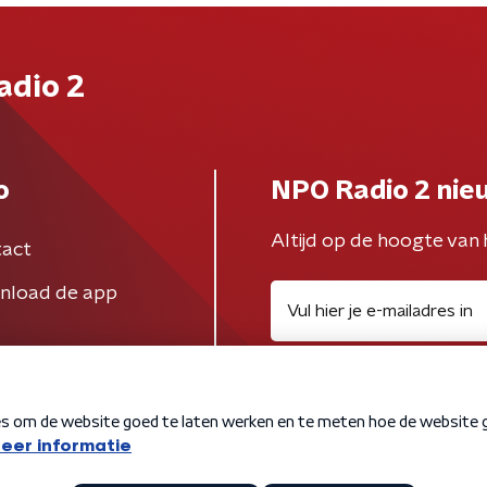
adio 2
o
NPO Radio 2 nie
Altijd op de hoogte van 
act
nload de app