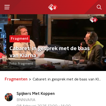
Fragment
Cabaret: in gesprek met de baas
van Klarna
foto:
fragment
Fragmenten
Cabaret: in gesprek met de baas van Klarna
Spijkers Met Koppen
BNNVARA