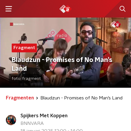
Fragment
Blaudzun - ⁠Promises of No Man’s
Land
foto:
fragment
Fragmenten
Blaudzun - ⁠Promises of No Man’s Land
Spijkers Met Koppen
BNNVARA