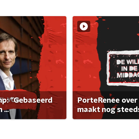
ump: "Gebaseerd
PorteRenee over 
...
maakt nog steeds