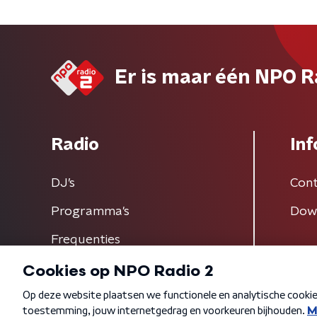
Er is maar één NPO R
Radio
Inf
DJ’s
Cont
Programma's
Dow
Frequenties