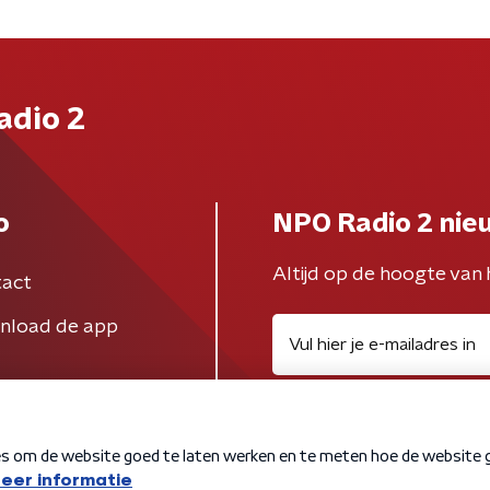
adio 2
o
NPO Radio 2 nie
Altijd op de hoogte van 
act
nload de app