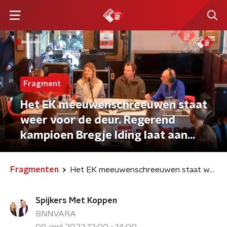
Fragment
Het EK meeuwenschreeuwen staat
weer voor de deur. Regerend
kampioen Bregje Iding laat aan
larofiel Merijn Loeve haar long call
horen.
Fragmenten
Het EK meeuwenschreeuwen staat weer voor de deur. Regerend kampioen Bregje Iding laat aan larofiel Merijn Loeve haar long call horen.
Spijkers Met Koppen
BNNVARA