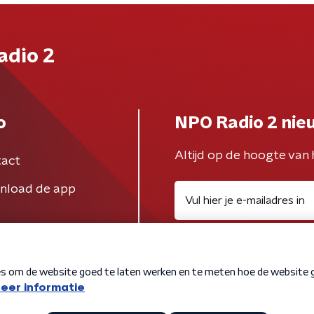
adio 2
o
NPO Radio 2 nie
Altijd op de hoogte van 
act
nload de app