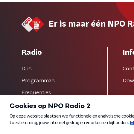
Er is maar één NPO R
Radio
Inf
DJ’s
Cont
Programma's
Dow
Frequenties
Algemene voorwaarden
Privacybeleid