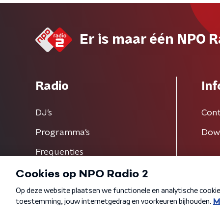
Er is maar één NPO R
Radio
Inf
DJ’s
Cont
Programma's
Dow
Frequenties
Algemene voorwaarden
Privacybeleid