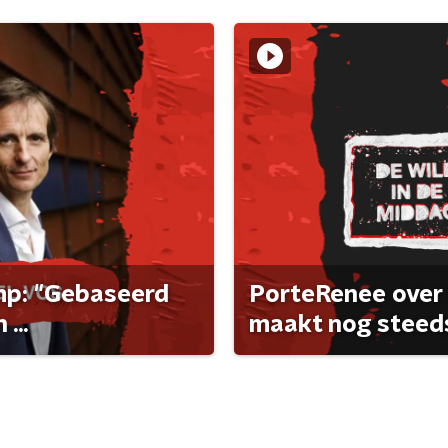
ump: "Gebaseerd
PorteRenee over 
...
maakt nog steeds