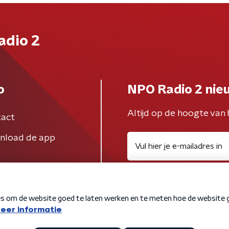
adio 2
o
NPO Radio 2 nie
Altijd op de hoogte van 
act
nload de app