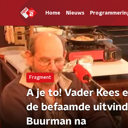
Home
Nieuws
Programmerin
Fragment
A je to! Vader Kees
de befaamde uitvin
Buurman na