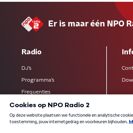
Er is maar één NPO R
Radio
Inf
DJ’s
Cont
Programma's
Dow
Frequenties
Algemene voorwaarden
Privacybeleid