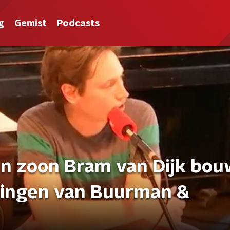
g
Gemist
Podcasts
 en zoon Bram van Dijk bo
dingen van Buurman &