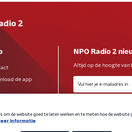
adio 2
o
NPO Radio 2 nie
Altijd op de hoogte van 
act
nload de app