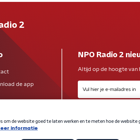
adio 2
o
NPO Radio 2 nie
Altijd op de hoogte van 
act
nload de app