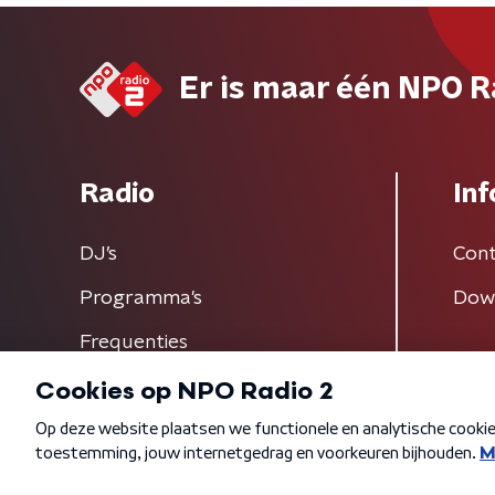
Er is maar één NPO R
Radio
Inf
DJ’s
Cont
Programma's
Dow
Frequenties
Algemene voorwaarden
Privacybeleid