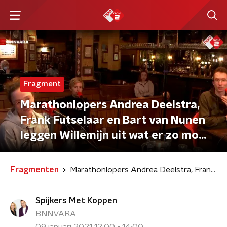
Fragment
Marathonlopers Andrea Deelstra,
Frank Futselaar en Bart van Nunen
leggen Willemijn uit wat er zo mooi
is aan hun sport!
Fragmenten
Marathonlopers Andrea Deelstra, Frank Futselaar en Bart van Nunen leggen Willemijn uit wat er zo mooi is aan hun sport!
Spijkers Met Koppen
BNNVARA