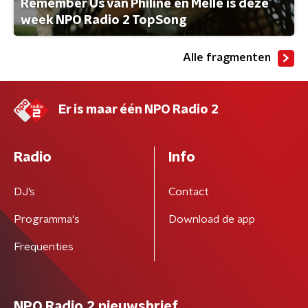
Remember Us van Philine en Melle is deze
week NPO Radio 2 TopSong
Alle fragmenten
Er is maar één NPO Radio 2
Radio
Info
DJ’s
Contact
Programma's
Download de app
Frequenties
NPO Radio 2 nieuwsbrief