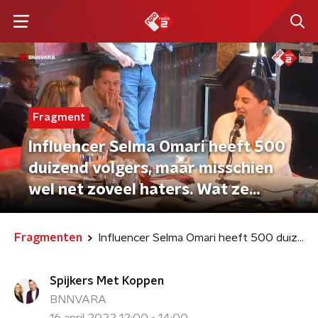
Fragment
Influencer Selma Omari heeft 500
duizend volgers, maar misschien
wel net zoveel haters. Wat ze
dáárvan vindt is te zien in de
documentaire Geen Gezeik.
Fragmenten
Influencer Selma Omari heeft 500 duizend volgers, maar misschien wel net zoveel haters. Wat ze dáárvan vindt is te zien in de documentaire Geen Gezeik.
Spijkers Met Koppen
BNNVARA