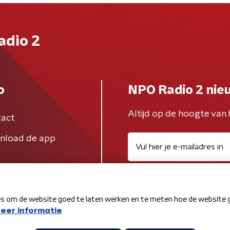
adio 2
o
NPO Radio 2 nie
Altijd op de hoogte van 
act
nload de app