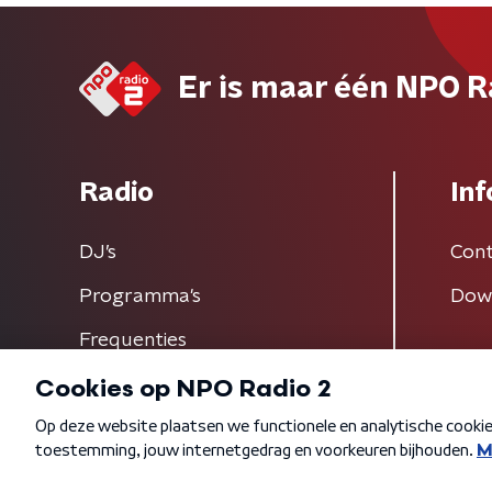
Er is maar één NPO R
Radio
Inf
DJ’s
Cont
Programma's
Dow
Frequenties
Algemene voorwaarden
Privacybeleid