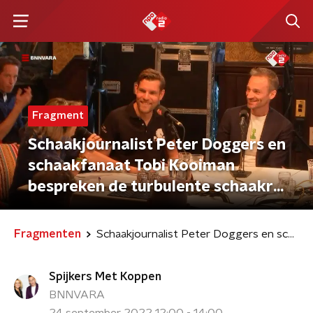
Fragment
Schaakjournalist Peter Doggers en
schaakfanaat Tobi Kooiman
bespreken de turbulente schaakrel
tussen grootmeesters Carlsen en
Niemann
Fragmenten
Schaakjournalist Peter Doggers en schaakfanaat Tobi Kooiman bespreken de turbulente schaakrel tussen grootmeesters Carlsen en Niemann
Spijkers Met Koppen
BNNVARA