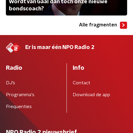
Wordt van Gaal dan toch onze nieuwe
bondscoach?
Alle fragmenten
Er is maar één NPO Radio 2
Radio
Info
DJ’s
Contact
Programma's
Download de app
Frequenties
NPO Radio 2 nieuwsbrief