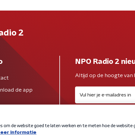
adio 2
o
NPO Radio 2 nie
Altijd op de hoogte van 
act
nload de app