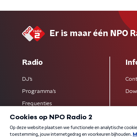
Er is maar één NPO R
Radio
Inf
DJ’s
Cont
Programma's
Dow
Frequenties