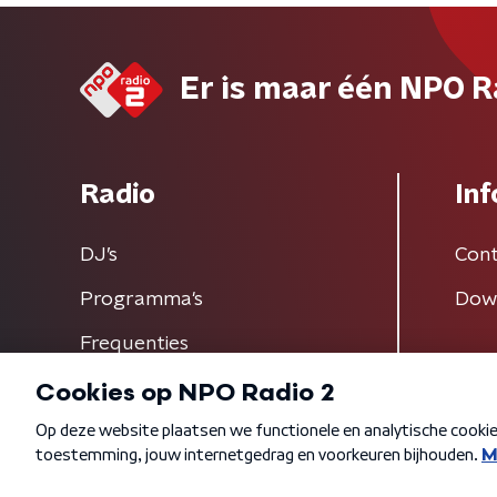
Er is maar één NPO R
Radio
Inf
DJ’s
Cont
Programma's
Dow
Frequenties
Algemene voorwaarden
Privacybeleid