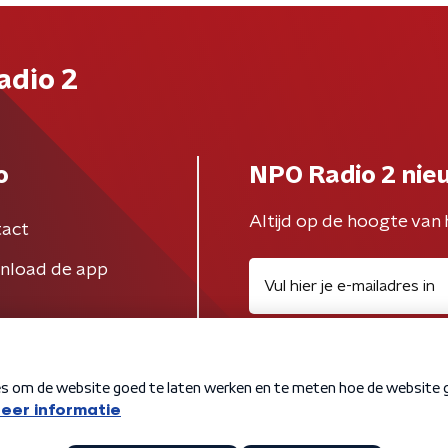
adio 2
o
NPO Radio 2 nie
Altijd op de hoogte van 
act
nload de app