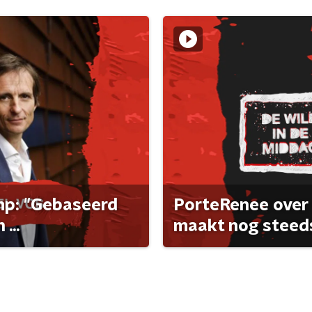
ump: "Gebaseerd
PorteRenee over 
...
maakt nog steeds