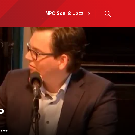
NPO Soul & Jazz
P
t