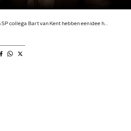
Alles wordt duurder door de hoge inflatie. ChristenUnie Kamerlid Pieter Grinwis en zijn SP collega Bart van Kent hebben een idee hoe dát opgelost kan worden.