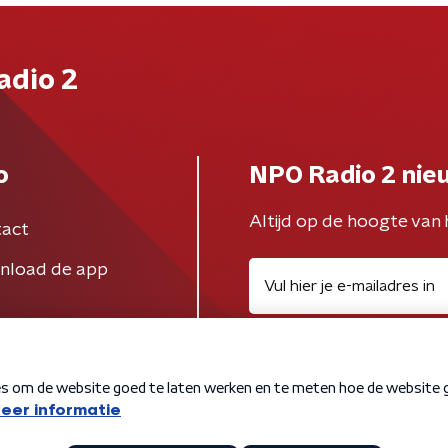
adio 2
o
NPO Radio 2 nie
Altijd op de hoogte van 
act
nload de app