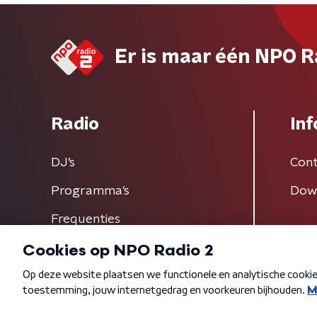
Er is maar één NPO R
Radio
Inf
DJ’s
Cont
Programma's
Dow
Frequenties
Algemene voorwaarden
Privacybeleid