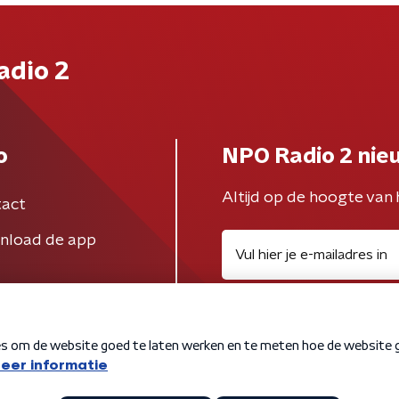
adio 2
o
NPO Radio 2 nie
Altijd op de hoogte van 
act
nload de app