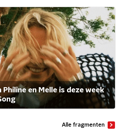
Philine en Melle is deze week
Song
Alle fragmenten