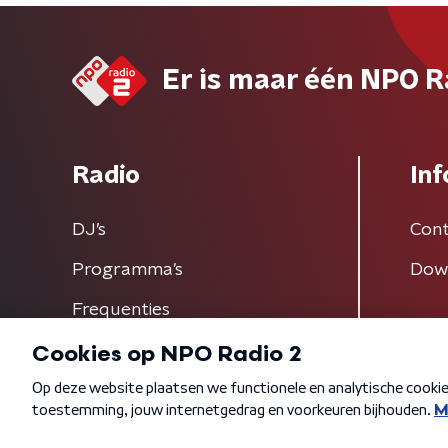
Er is maar één NPO R
Radio
Inf
DJ’s
Cont
Programma's
Dow
Frequenties
Algemene voorwaarden
Privacybeleid