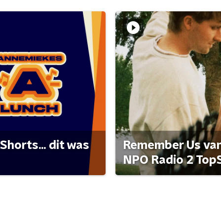
Shorts... dit was
Remember Us van 
NPO Radio 2 Top