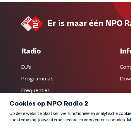
Er is maar één NPO R
Radio
Inf
DJ’s
Cont
Programma's
Dow
Frequenties
Algemene voorwaarden
Privacybeleid