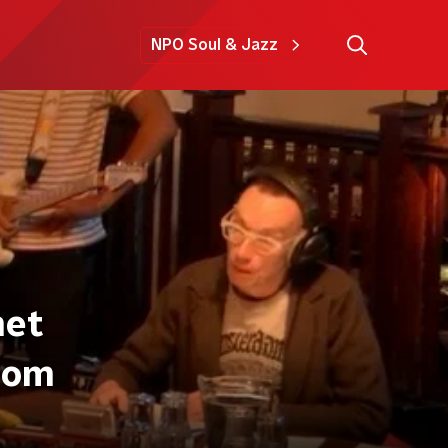
NPO Soul & Jazz
met
s om