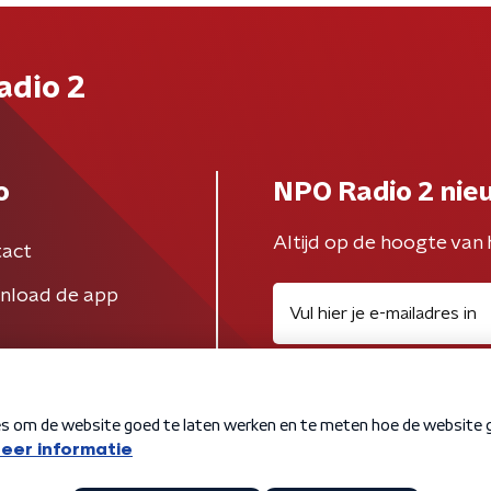
adio 2
o
NPO Radio 2 nie
Altijd op de hoogte van 
act
nload de app