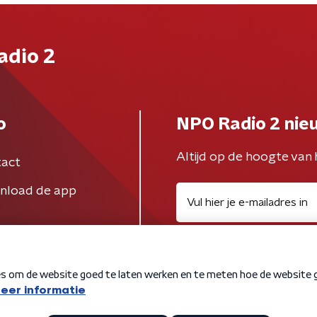
adio 2
o
NPO Radio 2 nie
Altijd op de hoogte van 
act
nload de app