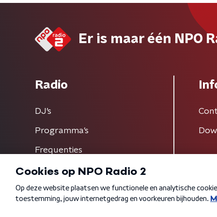
Er is maar één NPO R
Radio
Inf
DJ’s
Cont
Programma's
Dow
Frequenties
Algemene voorwaarden
Privacybeleid