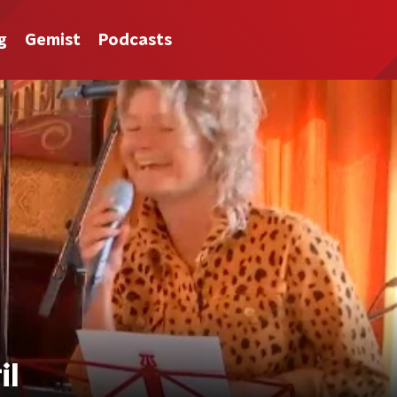
g
Gemist
Podcasts
il