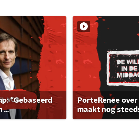
ump: "Gebaseerd
PorteRenee over 
...
maakt nog steeds