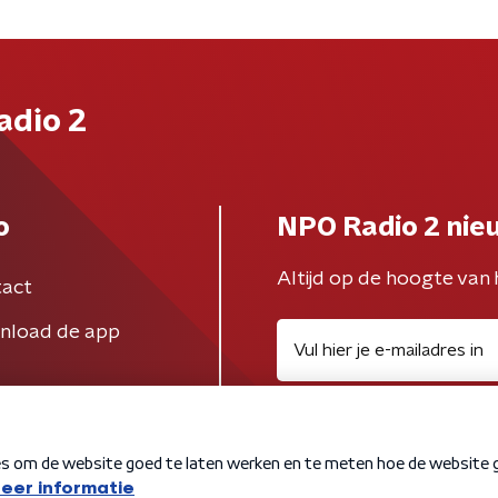
adio 2
o
NPO Radio 2 nie
Altijd op de hoogte van 
act
nload de app