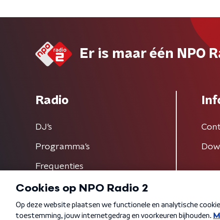
Er is maar één NPO R
Radio
Inf
DJ’s
Cont
Programma's
Dow
Frequenties