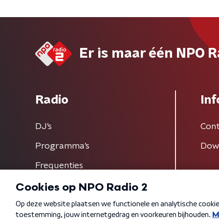
Er is maar één NPO R
Radio
Inf
DJ’s
Cont
Programma's
Dow
Frequenties