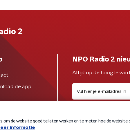
adio 2
o
NPO Radio 2 nie
Altijd op de hoogte van 
act
nload de app