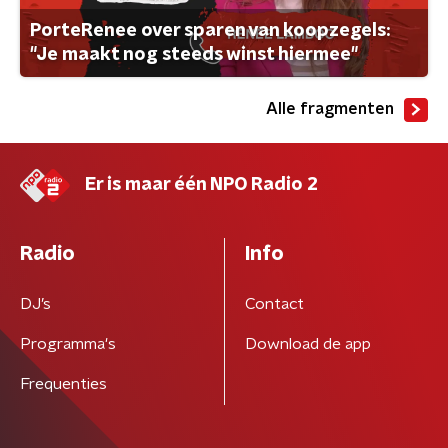
PorteRenee over sparen van koopzegels:
"Je maakt nog steeds winst hiermee"
Alle fragmenten
Er is maar één NPO Radio 2
Radio
Info
DJ’s
Contact
Programma's
Download de app
Frequenties