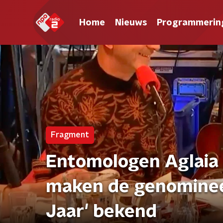
Home
Nieuws
Programmerin
Fragment
Entomologen Aglaia
maken de genomineer
Jaar' bekend