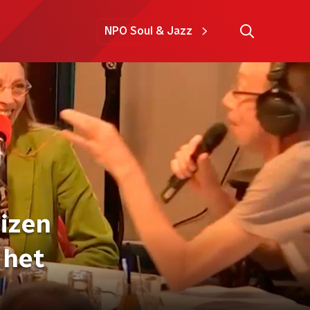
NPO Soul & Jazz
izen
 het