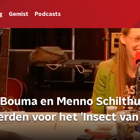
g
Gemist
Podcasts
 Bouma en Menno Schilthu
den voor het 'Insect van