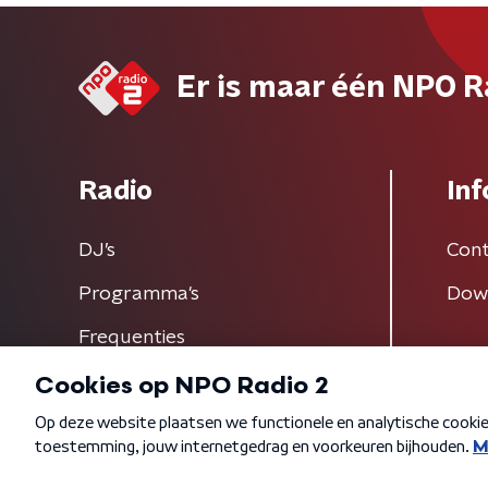
Er is maar één NPO R
Radio
Inf
DJ’s
Cont
Programma's
Dow
Frequenties
Algemene voorwaarden
Privacybeleid