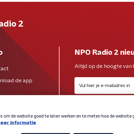
adio 2
o
NPO Radio 2 nie
Altijd op de hoogte van 
act
nload de app