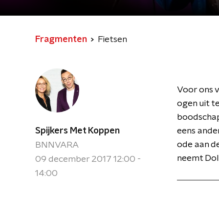
Fragmenten
Fietsen
Voor ons 
ogen uit t
boodschap
Spijkers Met Koppen
eens ander
ode aan de
BNNVARA
neemt Dolf
09 december 2017 12:00 -
14:00