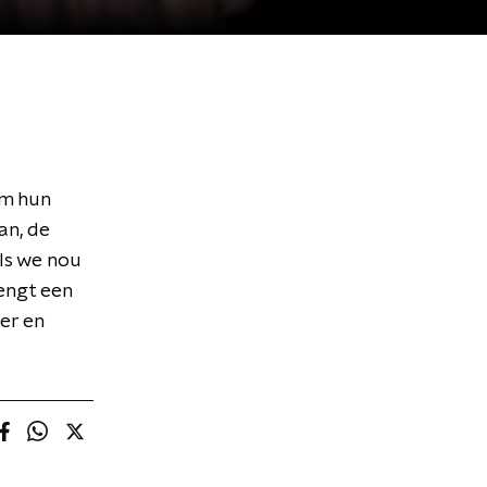
om hun
an, de
ls we nou
engt een
ier en