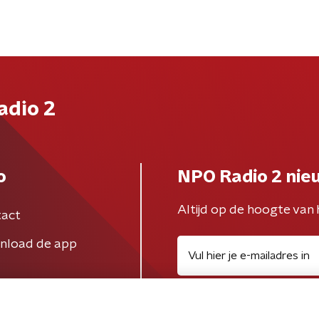
adio 2
o
NPO Radio 2 nie
Altijd op de hoogte van 
act
nload de app