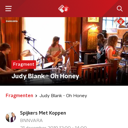
Fragment
Judy Blank - Oh Honey
Fragmenten
Judy Blank - Oh Honey
Spijkers Met Koppen
BNNVARA