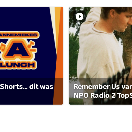
Shorts... dit was
Remember Us van 
NPO Radio 2 Top