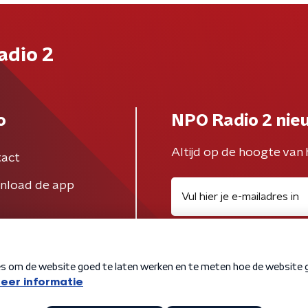
adio 2
o
NPO Radio 2 nie
Altijd op de hoogte van 
act
nload de app