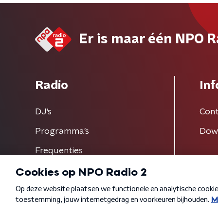
Er is maar één NPO R
Radio
Inf
DJ’s
Cont
Programma's
Dow
Frequenties
Algemene voorwaarden
Privacybeleid