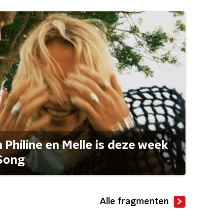
Philine en Melle is deze week
Song
Alle fragmenten